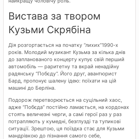
найкращу чоловічу роль.
Вистава за твором
Кузьми Скрябіна
Дія розгортається на початку “лихих”1990-х
років. Молодий музикант Кузьма за кілька днів
до запланованого концерту купує свій перший
автомобіль — раритетну та вкрай ненадійну
радянську “Побєду”. Його друг, авантюрист
Бард, пропонує шалену ідею: поїхати на цій
машині до Берліна.
Подорож перетворюється на суцільний хаос,
адже “Побєда” постійно ламається, на кордонах
стоять величезні черги, а самі герої раз у раз
потрапляють у кумедні, безглузді та тупикові
ситуації. Зрештою, ця поїздка стає для Кузьми
мандрівкою до пізнання самого себе,