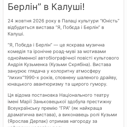
Берлін” в Калуші!
24 жовтня 2026 року в Палаці культури “Юність”
відбудеться вистава “Я, Побєда і Берлін” в
Калуші.
“Я, Побєда і Берлін” — це яскрава музична
комедія та іронічне роад-муві за мотивами
однойменної автобіографічної повісті культового
Андрія Кузьменка (Кузьми Скрябіна). Вистава
занурює глядача у колоритну атмосферу
“лихих”1990-х років, сповнену шаленого драйву,
юнацького авантюризму та щирого гумору.
Ця відома постановка Національного театру
імені Марії Заньковецької здобула престижну
Всеукраїнську премію “ГРА” (як найкраща
драматична вистава), а виконавець ролі Кузьми
(Ярослав Дерпак) отримав нагороду за