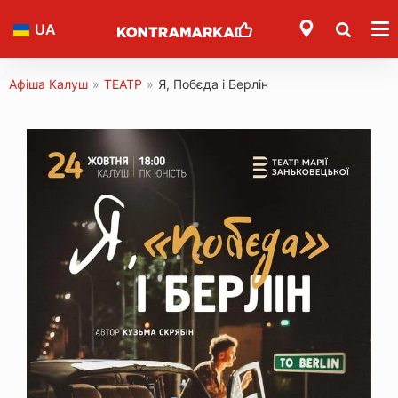
UA
Афіша Калуш
»
ТЕАТР
»
Я, Побєда і Берлін