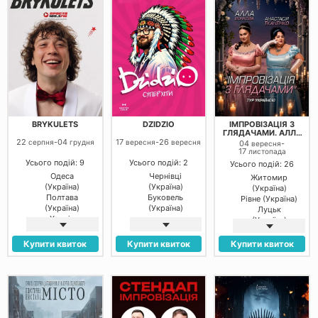
(Україна)
Овідіополь
(Україна)
Білгород-
Дністровський
(Україна)
Ізмаїл
(Україна)
Житомир
(Україна)
Городок
(Україна)
Хорошів
BRYKULETS
DZIDZIO
ІМПРОВІЗАЦІЯ З
(Україна)
ГЛЯДАЧАМИ. АЛЛА
Дніпро
ВОЛКОВА ТА
22
-
04
17
-
26
серпня
грудня
вересня
вересня
04
-
вересня
АНАСТАСІЯ
(Україна)
17
листопада
ТКАЧЕНКО
Кривий Ріг
Усього подій: 9
Усього подій: 2
Усього подій: 26
(Україна)
Одеса
Чернівці
Житомир
Кропивницький
(Україна)
(Україна)
(Україна)
(Україна)
Полтава
Буковель
Рівне (Україна)
Миколаїв
(Україна)
(Україна)
Луцьк
(Україна)
Харків
(Україна)
Черкаси
(Україна)
Кременчук
(Україна)
Дніпро
(Україна)
Купити квиток
Купити квиток
Купити квиток
Полтава
(Україна)
Полтава
(Україна)
Івано-
(Україна)
Франківськ
Черкаси
(Україна)
(Україна)
Чернівці
Харків
(Україна)
(Україна)
Вінниця
Дніпро