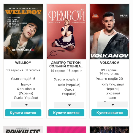
(Україна)
Кривий Ріг
(Україна)
Полтава
(Україна)
Кропивницький
(Україна)
WELLBOY
ДМИТРО ТЮТЮН.
VOLKANOV
СОЛЬНИЙ СТЕНДАП
«ФЕМБОЙ»
18
-
01
09
-
вересня
жовтня
серпня
14
-
16
серпня
серпня
14
листопада
Усього подій: 6
Усього подій: 20
Усього подій: 2
Івано-
Київ (Україна)
Київ (Україна)
Франківськ
Чернівці
Одеса
(Україна)
(Україна)
(Україна)
Львів (Україна)
Івано-
Тернопіль
Франківськ
(Україна)
(Україна)
Нетішин
Львів (Україна)
Купити квиток
Купити квиток
Купити квиток
(Україна)
Тернопіль
Луцьк
(Україна)
(Україна)
Роздільна
Вінниця
(Україна)