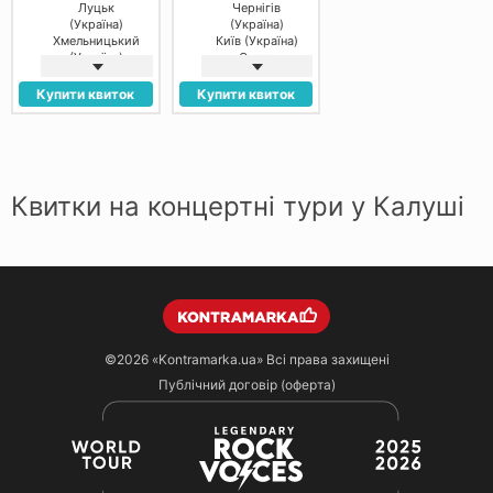
Луцьк
Чернігів
(Україна)
(Україна)
Хмельницький
Київ (Україна)
(Україна)
Одеса
Вінниця
(Україна)
(Україна)
Дніпро
Купити квиток
Купити квиток
(Україна)
Полтава
(Україна)
Вінниця
(Україна)
Луцьк
Квитки на концертні тури у Калуші
(Україна)
Тернопіль
(Україна)
Хмельницький
(Україна)
Івано-
Франківськ
(Україна)
Чернівці
(Україна)
©2026
«Kontramarka.ua»
Всі права захищені
Черкаси
Публічний договір (оферта)
(Україна)