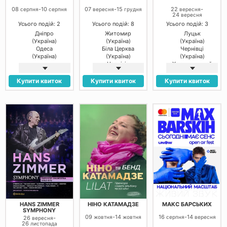
08
-
10
07
-
15
22
-
серпня
серпня
вересня
грудня
вересня
24
вересня
Усього подій: 2
Усього подій: 8
Усього подій: 3
Дніпро
Житомир
Луцьк
(Україна)
(Україна)
(Україна)
Одеса
Біла Церква
Чернівці
(Україна)
(Україна)
(Україна)
Чернігів
Хмельницький
(Україна)
(Україна)
Рівне (Україна)
Купити квиток
Купити квиток
Купити квиток
Луцьк
(Україна)
Тернопіль
(Україна)
Вінниця
(Україна)
Кам’янське
(Україна)
HANS ZIMMER
НІНО КАТАМАДЗЕ
МАКС БАРСЬКИХ
SYMPHONY
09
-
14
16
-
14
жовтня
жовтня
серпня
вересня
26
-
вересня
26
листопада