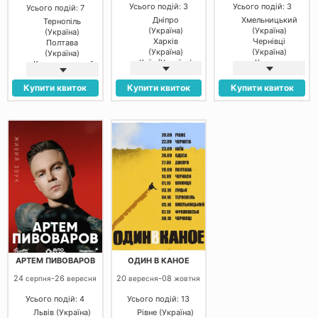
Усього подій: 3
Усього подій: 3
Усього подій: 7
Дніпро
Хмельницький
Тернопіль
(Україна)
(Україна)
(Україна)
Харків
Чернівці
Полтава
(Україна)
(Україна)
(Україна)
Київ (Україна)
Косино
Кропивницький
(Україна)
(Україна)
Черкаси
Купити квиток
Купити квиток
Купити квиток
(Україна)
Чернівці
(Україна)
Івано-
Франківськ
(Україна)
Київ (Україна)
АРТЕМ ПИВОВАРОВ
ОДИН В КАНОЕ
24
-
26
20
-
08
серпня
вересня
вересня
жовтня
Усього подій: 4
Усього подій: 13
Львів (Україна)
Рівне (Україна)