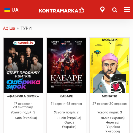
UA
Афіша
»
ТУРИ
«ФАБРИКА ЗІРОК»
КАБАРЕ
MONATIK
17
-
11
-
18
27
-
20
вересня
серпня
серпня
серпня
вересня
29
листопада
Усього подій: 3
Усього подій: 2
Усього подій: 3
Київ (Україна)
Львів (Україна)
Львів (Україна)
Одеса
Чернівці
(Україна)
(Україна)
Ужгород