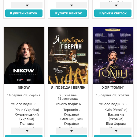
(Україна)
Купити квиток
Купити квиток
Купити квиток
NIKOW
Я, ПОБЄДА І БЕРЛІН
ХОР "ГОМІН"
14
-
30
25
-
15
-
30
серпня
серпня
жовтня
серпня
жовтня
18
листопада
Усього подій: 3
Усього подій: 6
Усього подій: 23
Рівне (Україна)
Тернопіль
Київ (Україна)
Хмельницький
(Україна)
Василькíв
(Україна)
Хмельницький
(Україна)
Полтава
(Україна)
Біла Церква
(Україна)
Рівне (Україна)
(Україна)
Полтава
Бровари