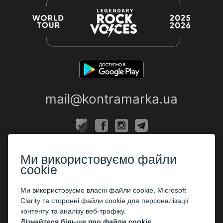
mail@kontramarka.ua
ПРО НАС
Ми використовуємо файли
Каси
cookie
ПАРТНЕРАМ
Ми використовуємо власні файли cookie, Microsoft
Clarity та сторонні файли cookie для персоналізації
Організаторам
контенту та аналізу веб-трафіку.
Корпоративним клієнтам
Дізнайтеся більше про файли cookie