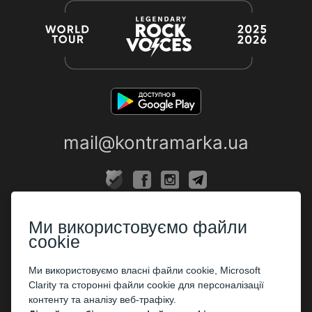
mail@kontramarka.ua
ПРО НАС
Ми використовуємо файли
Каси
cookie
ПАРТНЕРАМ
Ми використовуємо власні файли cookie, Microsoft
Clarity та сторонні файли cookie для персоналізації
Організаторам
контенту та аналізу веб-трафіку.
Корпоративним клієнтам