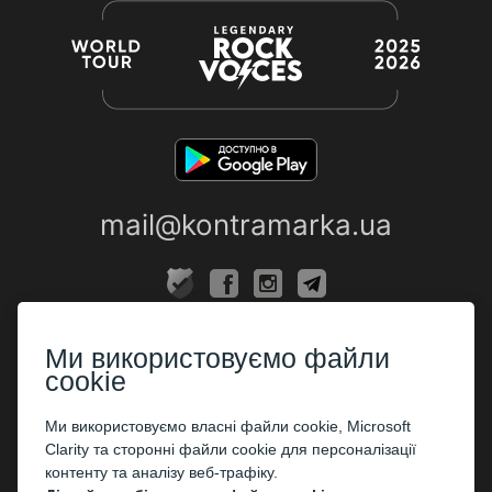
mail@kontramarka.ua
ПРО НАС
Ми використовуємо файли
Каси
cookie
ПАРТНЕРАМ
Ми використовуємо власні файли cookie, Microsoft
Clarity та сторонні файли cookie для персоналізації
Організаторам
контенту та аналізу веб-трафіку.
Корпоративним клієнтам